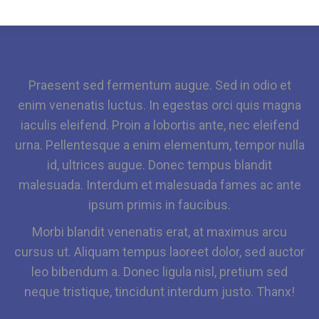
Praesent sed fermentum augue. Sed in odio et
enim venenatis luctus. In egestas orci quis magna
iaculis eleifend. Proin a lobortis ante, nec eleifend
urna. Pellentesque a enim elementum, tempor nulla
id, ultrices augue. Donec tempus blandit
malesuada. Interdum et malesuada fames ac ante
ipsum primis in faucibus.
Morbi blandit venenatis erat, at maximus arcu
cursus ut. Aliquam tempus laoreet dolor, sed auctor
leo bibendum a. Donec ligula nisl, pretium sed
neque tristique, tincidunt interdum justo. Thanx!