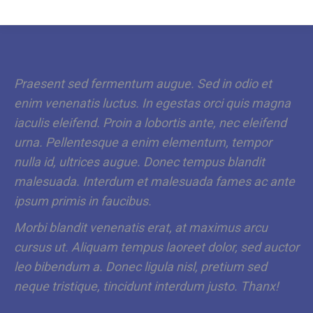
Praesent sed fermentum augue. Sed in odio et
enim venenatis luctus. In egestas orci quis magna
iaculis eleifend. Proin a lobortis ante, nec eleifend
urna. Pellentesque a enim elementum, tempor
nulla id, ultrices augue. Donec tempus blandit
malesuada. Interdum et malesuada fames ac ante
ipsum primis in faucibus.
Morbi blandit venenatis erat, at maximus arcu
cursus ut. Aliquam tempus laoreet dolor, sed auctor
leo bibendum a. Donec ligula nisl, pretium sed
neque tristique, tincidunt interdum justo. Thanx!