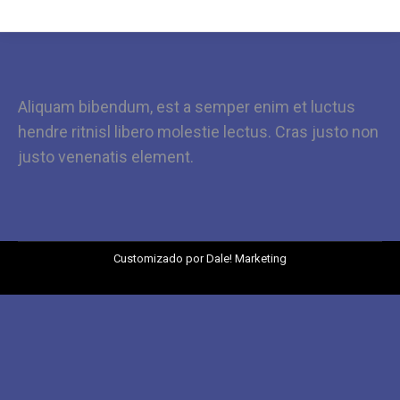
Aliquam bibendum, est a semper enim et luctus
hendre ritnisl libero molestie lectus. Cras justo non
justo venenatis element.
Customizado por
Dale! Marketing