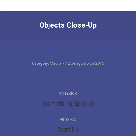
Objects Close-Up
Category:
Macro
12 de agosto de 2016
Navegação
ANTERIOR
do
Something Special
Álbum
anterior:
Álbum
PRÓXIMO
Start Up
Próximo