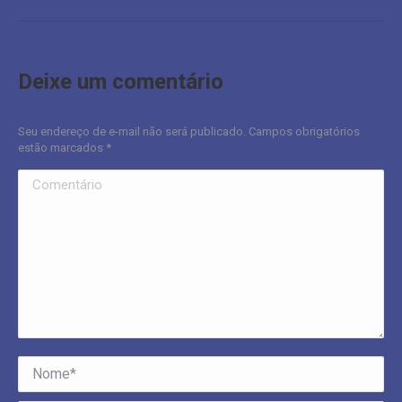
álbum:
Deixe um comentário
Seu endereço de e-mail não será publicado. Campos obrigatórios
estão marcados
*
Comentário
Nome *