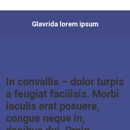
Glavrida lorem ipsum
In convallis – dolor turpis
a feugiat facilisis. Morbi
iaculis erat posuere,
congue neque in,