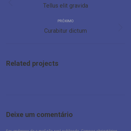
navigation
Tellus elit gravida
Previous
project:
PRÓXIMO
Curabitur dictum
Next
project:
Related projects
Deixe um comentário
Seu endereço de e-mail não será publicado. Campos obrigatórios