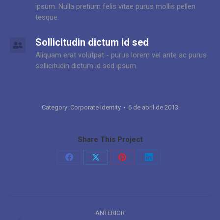
ipsum. Nulla pretium felis vitae purus mollis pellen
tesque.
Sollicitudin dictum id sed
Aliquam erat volutpat - purus lorem vel ante ac purus
sollicitudin dictum id sed ipsum.
Category:
Corporate Identity
6 de abril de 2013
Share This Project
Share
Share
Share
Share
on
on
on
on
Facebook
X
Pinterest
LinkedIn
Project
ANTERIOR