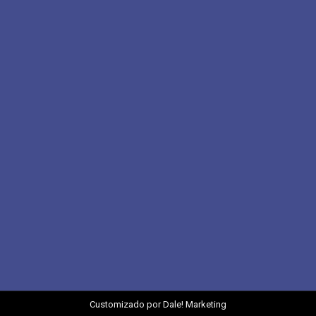
eixe um comentário
olor ipsum massa sed turpis aliquam eleifend id pulvinar 
estas
e um comentário
 felis, eu sollicitudin arcu vitae. Aliquam eget dapibus nu
Customizado por
Dale! Marketing