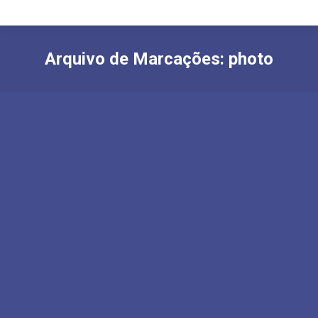
Arquivo de Marcações:
photo
Vivamus aliquam ornare sapien
Lifestyle
Por
Luciano Ridolfi
18 de setembro de 2016
Deixe um comentário
Donec eros scelerisque feugiat neque eu
bibendum volutpat fringilla venenatis, eros
scelerisque volutpat fringilla.