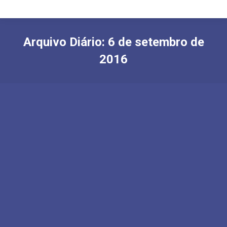
Arquivo Diário:
6 de setembro de
2016
Aliquam ultrices erat
Travel
Por
Luciano Ridolfi
6 de setembro de 2016
Deixe um comentário
Duis ornare, est at lobortis mollis, felis libero
mollis orci, vitae congue neque lectus vel
neque. Aliquam ultrices erat.