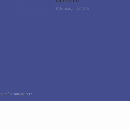
bibendum
8 de março de 2016
os estão marcados
*