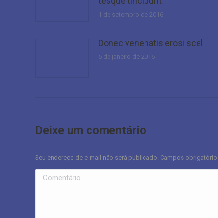
tesque tincidunt
1 de setembro de 2016
Donec venenatis erosi scel
5 de janeiro de 2016
Deixe um comentário
Seu endereço de e-mail não será publicado. Campos obrigatóri
Comentário