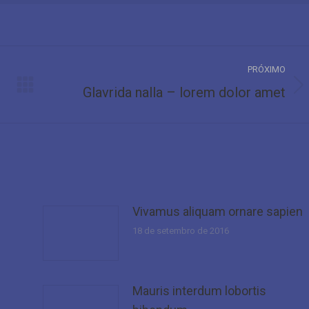
PRÓXIMO
Glavrida nalla – lorem dolor amet
Próximo
post:
Vivamus aliquam ornare sapien
18 de setembro de 2016
Mauris interdum lobortis