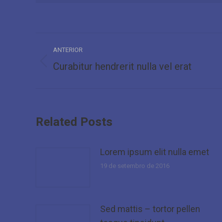
Navegação
ANTERIOR
de
Curabitur hendrerit nulla vel erat
Post
anterior:
post:
Related Posts
Lorem ipsum elit nulla emet
19 de setembro de 2016
Sed mattis – tortor pellen