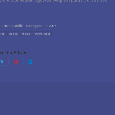
Luciano Ridolfi
5 de agosto de 2016
blog
design
theme
themeforest
re This Article
Share
Share
Share
on
on
on
ook
X
Pinterest
LinkedIn