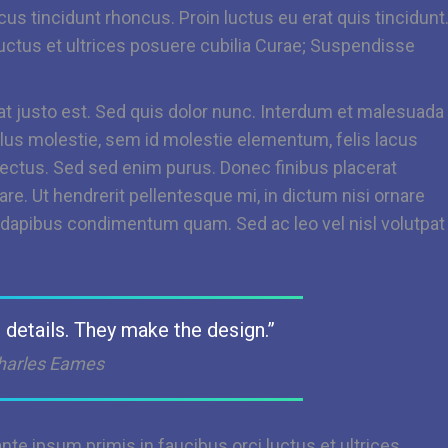
acus tincidunt rhoncus. Proin luctus eu erat quis tincidunt
uctus et ultrices posuere cubilia Curae; Suspendisse
 at justo est. Sed quis dolor nunc. Interdum et malesuada
lus molestie, sem id molestie elementum, felis lacus
t lectus. Sed sed enim purus. Donec finibus placerat
re. Ut hendrerit pellentesque mi, in dictum nisi ornare
, dapibus condimentum quam. Sed ac leo vel nisl volutpat
e details. They make the design.”
harles Eames
ante ipsum primis in faucibus orci luctus et ultrices