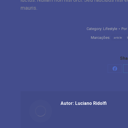
mauris.
Category:
Lifestyle
Por
Marcações:
article
Sha
Share
on
Faceb
Autor:
Luciano Ridolfi