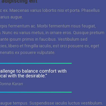
adipiscing elit
 ex. Maecenas varius lobortis nisi et porta. Phasellus
arius augue.
urpis fermentum ac. Morbi fermentum risus feugiat,
la. Nunc eu varius metus, in ornare eros. Quisque pretium
 ante ipsum primis in faucibus. Vestibulum sed
s, libero et fringilla iaculis, est orci posuere ex, eget
venenatis ex posuere vulputate.
hallenge to balance comfort with
ical with the desirable.”
Donna Karan
r augue tempus. Suspendisse iaculis luctus vestibulum.