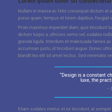
Lorem ipsum dolor sit consectetur 
Nullam in massa ac felis consequat dictum at ac
purus quam, tempus et lorem dapibus, feugiat v
Proin maximus imperdiet diam, quis tincidunt t
dictum turpis a, ultricies semo vel, sodales nul
gravida ligula. Interdum et malesuada fames ac
accumsan justo, id tincidunt augue. Donec ultricie
blandit leo elit sit amet lectus. Sed venenatis 
“Design is a constant c
luxe, the pract
– 
Etiam sodales metus et ex tincidunt, at sempe