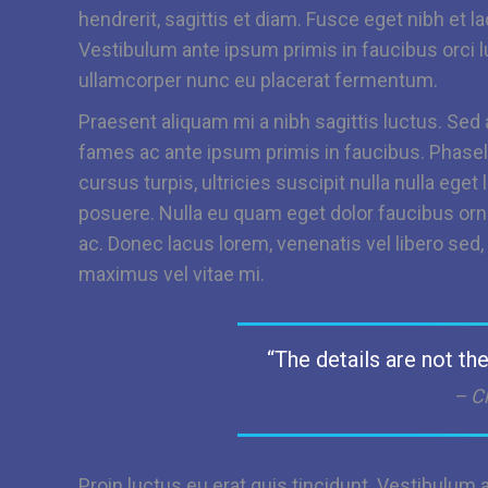
hendrerit, sagittis et diam. Fusce eget nibh et l
Vestibulum ante ipsum primis in faucibus orci l
ullamcorper nunc eu placerat fermentum.
Praesent aliquam mi a nibh sagittis luctus. Sed
fames ac ante ipsum primis in faucibus. Phasel
cursus turpis, ultricies suscipit nulla nulla ege
posuere. Nulla eu quam eget dolor faucibus orna
ac. Donec lacus lorem, venenatis vel libero sed
maximus vel vitae mi.
“The details are not th
– C
Proin luctus eu erat quis tincidunt. Vestibulum 